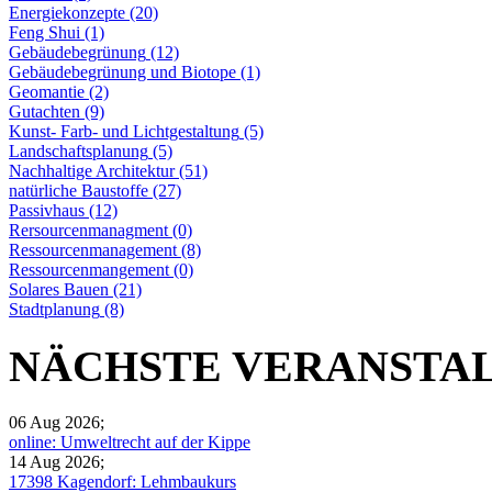
Energiekonzepte
(20)
Feng Shui
(1)
Gebäudebegrünung
(12)
Gebäudebegrünung und Biotope
(1)
Geomantie
(2)
Gutachten
(9)
Kunst- Farb- und Lichtgestaltung
(5)
Landschaftsplanung
(5)
Nachhaltige Architektur
(51)
natürliche Baustoffe
(27)
Passivhaus
(12)
Rersourcenmanagment
(0)
Ressourcenmanagement
(8)
Ressourcenmangement
(0)
Solares Bauen
(21)
Stadtplanung
(8)
NÄCHSTE VERANSTA
06 Aug 2026
;
online: Umweltrecht auf der Kippe
14 Aug 2026
;
17398 Kagendorf: Lehmbaukurs