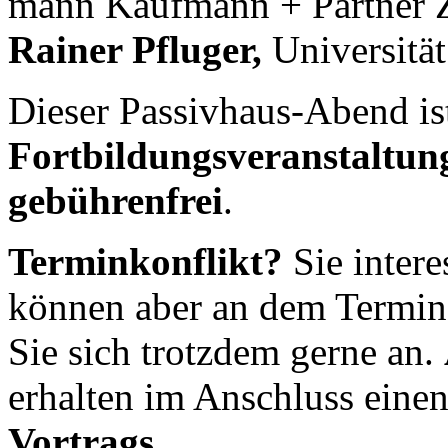
mann Kauf­mann + Part­ner
Rai­ner Pflu­ger,
Uni­ver­si­t
Dieser Passivhaus-Abend is
Fortbildungsveranstaltun
gebührenfrei
.
Terminkonflikt?
Sie intere
können aber an dem Termin
Sie sich trotzdem gerne an.
erhalten im Anschluss eine
Vortrags
.