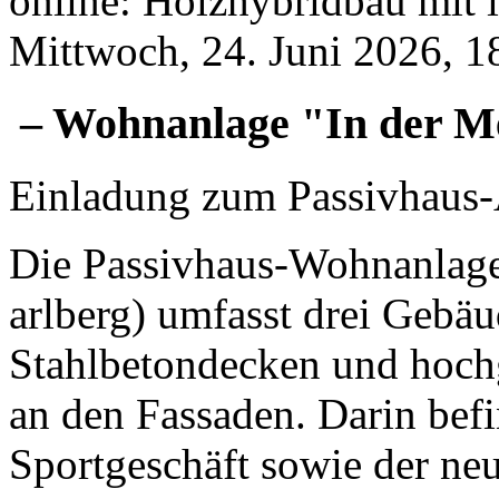
online: Holz­hy­brid­bau mit in
Mittwoch, 24. Juni 2026, 1
– Wohn­an­la­ge "In der Me
Einladung zum Passivhaus-
Die Pas­siv­haus-Wohn­an­la­g
arl­berg) um­fasst drei Ge­bäu
Stahl­be­ton­de­cken und hoch­
an den Fas­sa­den. Dar­in be­
Sport­ge­schäft so­wie der ne