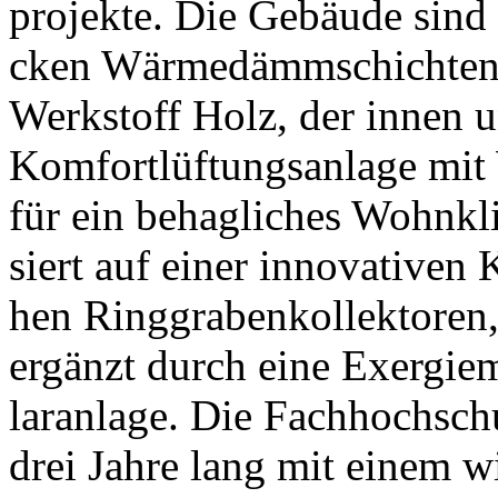
pro­jek­te. Die Ge­bäu­de sind
cken Wär­me­dämm­schich­ten aus
Werk­stoff Holz, der in­nen u
Kom­fort­lüf­tungs­an­la­ge mi
für ein be­hag­li­ches Wohnk­l
siert auf ei­ner in­no­va­ti­ven
hen Ring­gra­ben­kol­lek­to­re
er­gänzt durch ei­ne Exer­gie­
lar­an­la­ge. Die Fachhochschu
drei Jah­re lang mit ei­nem wis