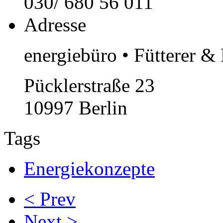
030/ 680 56 011
Adresse
energiebüro • Fütterer 
Pücklerstraße 23
10997 Berlin
Tags
Energiekonzepte
< Prev
Next >